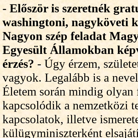
- Először is szeretnék grat
washingtoni, nagyköveti k
Nagyon szép feladat Magy
Egyesült Államokban képv
érzés?
- Úgy érzem, születe
vagyok. Legalább is a neve
Életem során mindig olyan 
kapcsolódik a nemzetközi t
kapcsolatok, illetve ismere
külügyminiszterként elsaját