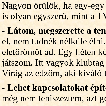
Nagyon örülök, ha egy-egy 
is olyan egyszerű, mint a T
- Látom, megszerette a teni
el, nem tudnék nélküle élni
életörömöt ad. Egy héten 
játszom. Itt vagyok klubtag
Virág az edzőm, aki kiváló 
- Lehet kapcsolatokat épí
még nem teniszeztem, azt 