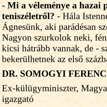
- Mi a véleménye a hazai p
teniszéletről?
- Hála Isten
Ágnesünk, aki parádé
san sz
Nagyon szurkolok neki, fénye
kicsi hátrább vannak, de - s
bekerülhetnek az első százb
DR. SOMOGYI FERENC
Ex-külügyminiszter, Magya
igazgató