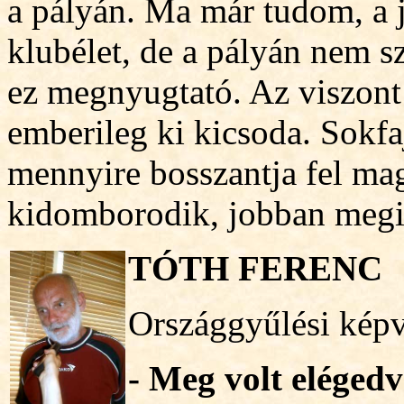
a pályán. Ma már tudom, a j
klubélet, de a pályán nem s
ez megnyugtató. Az viszont 
emberileg ki kicsoda. Sokfa
mennyire bosszantja fel ma
kidomborodik, jobban megi
TÓTH FERENC
Országgyűlési képv
- Meg volt eléged