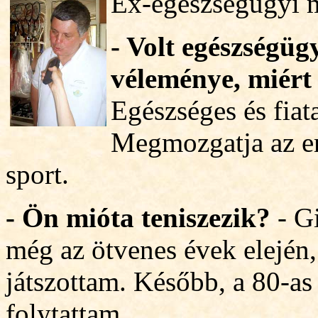
Ex-egészségügyi m
- Volt egészségüg
véleménye, miért
Egészséges és fiata
Megmozgatja az e
sport.
- Ön mióta teniszezik?
- G
még az ötvenes évek elején
ját
szottam. Később, a 80-as
folytattam.