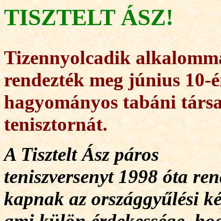
TISZTELT ÁSZ!
Tizennyolcadik alkalomm
rendezték meg június 10-é
hagyományos tabáni társa
tenisztornát.
A Tisztelt Ász páros
teniszversenyt 1998
óta re
kapnak az országgyűlési kép
ami külön érdekessége, hog