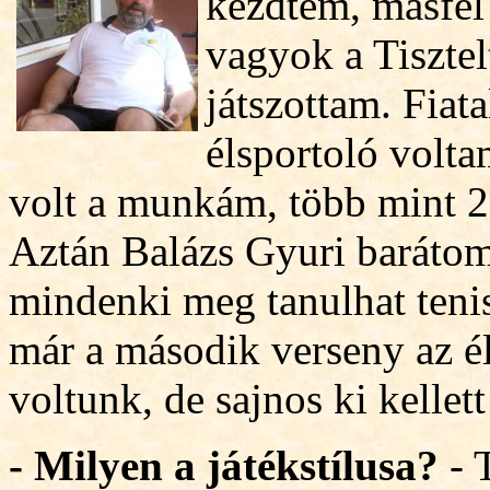
kezdtem, másfél 
vagyok a Tisztel
játszottam. Fia
élsportoló volt
volt a munkám, több mint 2
Aztán Balázs Gyuri barátom
mindenki meg tanulhat tenis
már a második verseny az é
voltunk, de sajnos ki kellet
- Milyen a játékstílusa?
- 