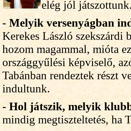
elég jól játszottunk
- Melyik versenyágban ind
Kerekes László szekszárdi b
hozom magammal, mióta ez 
országgyűlési képviselő, az
Tabánban rendeztek részt v
indultunk.
- Hol játszik, melyik klu
mindig megtiszteltetés, ha 