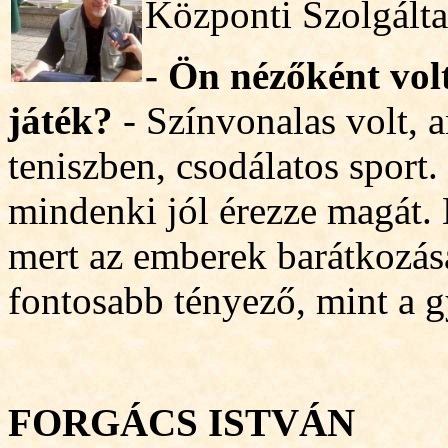
Központi Szolgálta
- Ön néző
ként vol
játék?
- Színvonalas volt,
teniszben, csodálatos sport
mindenki jól érezze magát. 
mert az emberek barátkozása
fontosabb tényező, mint a 
FORGÁCS ISTVÁN