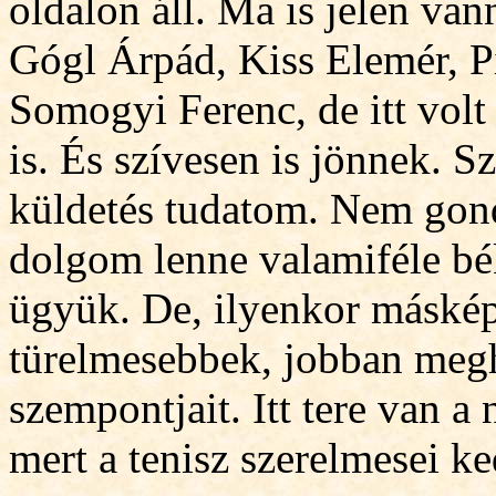
oldalon áll. Ma is jelen va
Gógl Árpád, Kiss Elemér, P
Somogyi Ferenc, de itt vol
is. És szívesen is jönnek. 
küldetés tudat
om. Nem gond
dolgom lenne valamiféle bék
ügyük. De, ilyenkor máskép
türelmesebbek, jobban megh
szempontjait. Itt tere van 
mert a tenisz szerelmesei k