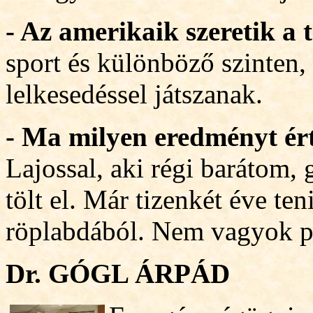
- Az amerikaik szeretik a 
sport és különböző szinten,
lelkesedéssel játszanak.
- Ma milyen eredményt ér
Lajossal, aki régi barátom,
t
ölt el. Már tizenkét éve te
röplabdából. Nem vagyok pr
Dr. GÓGL ÁRPÁD