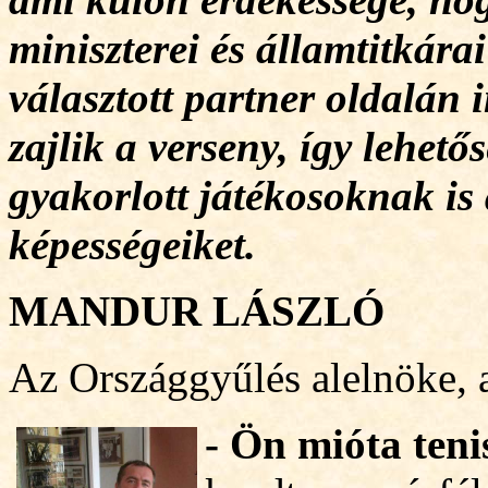
miniszterei és államtitkár
választott partner oldalán 
zajlik a verseny, így lehető
gyakorlott játékosoknak is
képességeiket.
MANDUR LÁSZLÓ
Az Országgyűlés alelnöke,
- Ön mióta ten