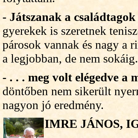
- Játszanak a családtagok
gyerekek is szeretnek tenis
párosok vannak és nagy a r
a legjobban, de nem so
káig.
- . . . meg volt elégedve a
döntőben nem sikerült nyer
nagyon jó eredmény.
IMRE JÁNOS, 