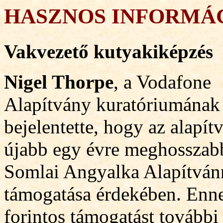
HASZNOS INFORMÁ
Vakvezető kutyakiképzés
Nigel Thorpe
, a Vodafone
Alapítvány kuratóriumának
bejelentette, hogy az alapít
újabb egy évre meghosszabb
Somlai Angyalka Alapítvánn
támogatása érdekében. Enne
f
orintos támogatást további 5