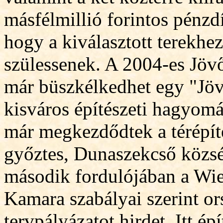
másfélmillió forintos pénzdí
hogy a kiválasztott terekhe
szülessenek. A 2004-es Jöv
már büszkélkedhet egy "Jöv
kisváros építészeti hagyomá
már megkezdődtek a térépít
győztes, Dunaszekcső község
második fordulójában a Wie
Kamara szabályai sze
rint o
tervpályázatot hirdet. Itt ép