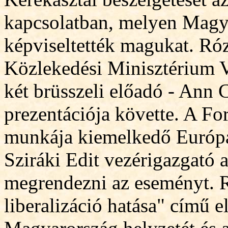
kapcsolatban, melyen Magya
képviseltették magukat. Ró
Közlekedési Minisztérium V
két brüsszeli előadó - Ann 
prezentációja követte. A For
munkája kiemelkedő Európába
Sziráki Edit vezér
i
gazgató 
megrendezni az eseményt. R
liberalizáció hatása" című 