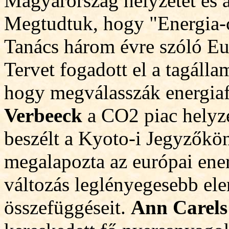
Magyarország helyzetét és a
Megtudtuk, hogy "Energia-
Tanács három évre
szóló Eu
Tervet fogadott el a tagáll
hogy megválasszák energiaf
Verbeeck
a CO2 piac helyzet
beszélt a Kyoto-i Jegyzőkö
megalapozta az európai energ
változás leglényegesebb elem
összefüggéseit.
Ann Carels