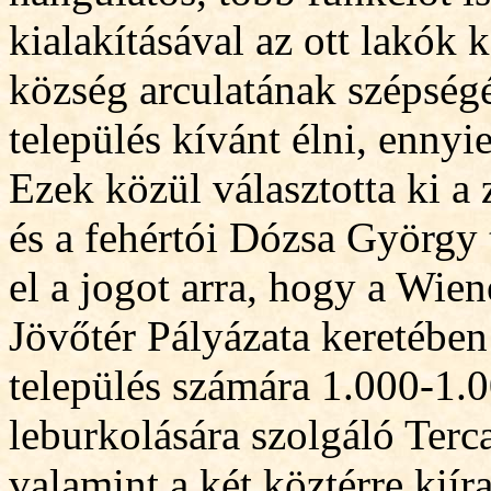
kialakításával az ott lakók 
község arculatának szépségé
település kívánt élni, ennyi
Ezek közül választotta ki a 
és a fehértói Dózsa György t
el a jogot arra, hogy a Wien
Jövőtér Pályázata keretébe
település számára 1.000-1.
leburkolására szolgáló Ter
valamint a két köztérre kií
r