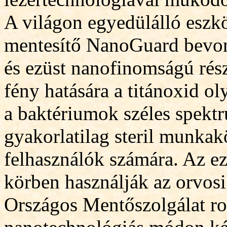
A világon egyedülálló eszkö
mentesítő NanoGuard bevonat
és ezüst nanofinomságú rész
fény hatására a titánoxid ol
a baktériumok széles spekt
gyakorlatilag steril munkak
felhasználók számára. Az ez
körben használják az orvosi
Országos Mentőszolgálat r