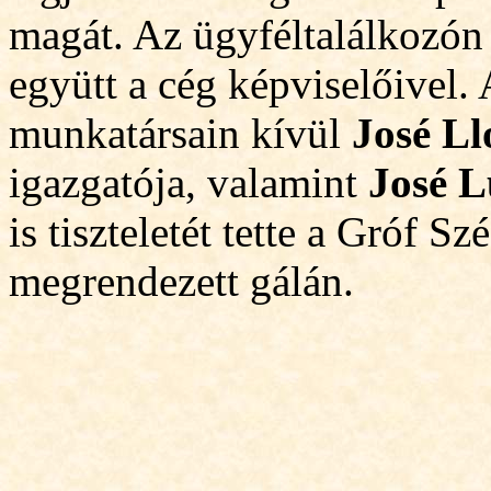
magát. Az ügyféltalálkozón 
együtt a cég képviselőive
munkatársain kívül
José Ll
igazgatója, valamint
José L
is tiszteletét tette a Gróf 
megrendezett gálán.