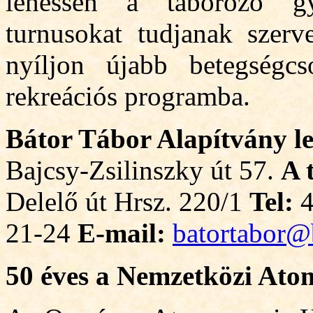
lehessen a táborozó g
turnusokat tudjanak szerv
nyíljon újabb
betegségc
rekreációs programba.
Bátor Tábor Alapítvány
l
Bajcsy-Zsilinszky út 57.
A 
Delelő út Hrsz. 220/1
Tel:
4
21-24
E-mail:
batortabor@
50 éves a Nemzetközi At