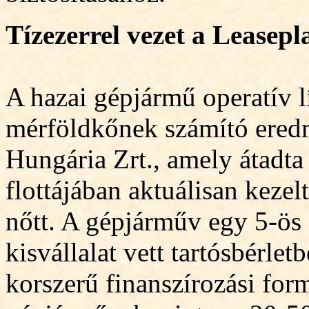
Tízezerrel vezet a Leasep
A hazai gépjármű operatív lí
mérföldkőnek számító eredm
Hungária Zrt., amely átadta 
flottájában aktuálisan keze
nőtt. A gépjárműv egy 5-ös
kisválla
l
at vett tartósbérle
korszerű finanszírozási form