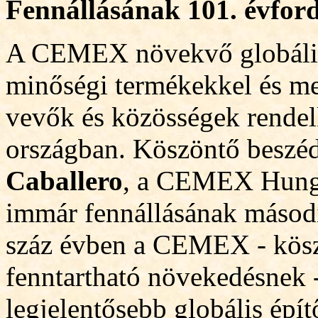
Fennállásának 101. évfor
A CEMEX növekvő globális é
minőségi termékekkel és meg
vevők és közösségek rendel
országban. Köszöntő besz
Caballero
, a CEMEX Hunga
immár fennállásának másodi
száz évben a CEMEX - kösz
fenntartható növekedésnek -
legjelentősebb globális épít