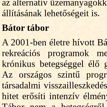
az alternatív üzemanyagok
állításának lehetőségeit is.
Bátor tábor
A 2001-ben életre hívot
t B
rekreációs programok me
krónikus betegséggel élő g
Az országos szintű prog
társadalmi visszailleszkedé
hitet erősíti intenzív élmé
Tábor nem a betegségről, 