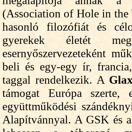
megalapítója annak a n
(Association of Hole in the
hasonló filozófiát és cél
gyerekek életét megs
esernyőszervezeteként mű
beli és egy-egy ír, francia
taggal rendelkezik. A
Gla
támogat Európa szerte, 
együttműködési szándéknyil
Alapítvánnyal. A GSK és az