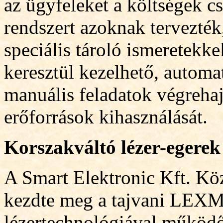
az ügyf
e
leket a költségek c
rendszert azoknak tervezté
speciális tároló ismeretekk
keresztül kezelhető, automat
manuális feladatok végrehajt
erőforrások kihasználását.
Korszakváltó lézer-egere
A Smart Elektronic Kft. Kö
kezdte meg a tajvani LEXM
lézertechnológiával működő