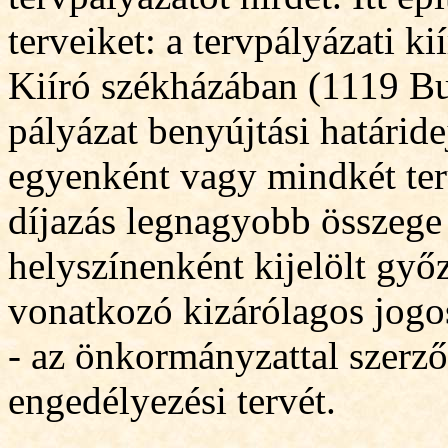
terveiket: a tervpályázati kií
Kiíró székházában (1119 Bud
pályázat benyújtási határid
egyenként vagy mindkét terü
díjazás legnagyobb összege 
helyszínenként kijelölt győ
vonatkozó kizárólagos jogos
- az önkormányz
a
ttal szerző
engedélyezési tervét.