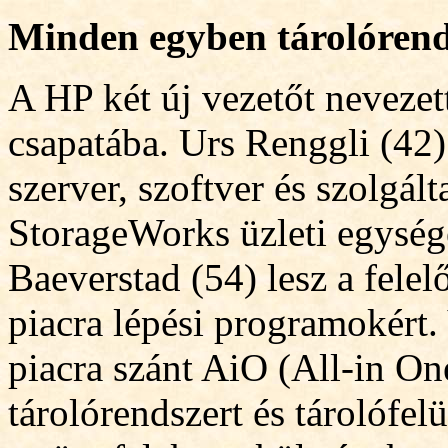
Minden egyben tárolórend
A HP két új vezetőt nevezett
csapatába. Urs Renggli (42) 
szerver, szoftver és szolgált
StorageWorks üzleti egység
Baeverstad (54) lesz a felel
piacra lépési programokért.
piacra szánt AiO (All-in O
tárolórendszert és tárolófel