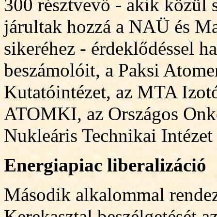
300 résztvevő - akik közül
járultak hozzá a NAÜ és M
sikeréhez - érdeklődéssel h
beszámolóit, a Paksi Atom
Kutatóintézet, az MTA Izotó
ATOMKI, az Országos Onko
Nukleáris Technikai Intézet
Energiapiac liberalizáció
Második alkalommal rendez
Kerekasztal beszélgetését az