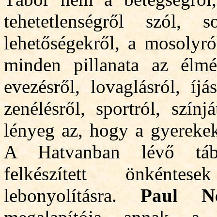
tehetetlenségről szól,
lehetőségekről, a mosolyró
minden pillanata az
é
lmé
evezésről, lovaglásról, íjá
zenélésről, sportról, színj
lényeg az, hogy a gyerekek
A Hatvanban lévő táb
felkészített önkénte
lebonyolításra.
Paul N