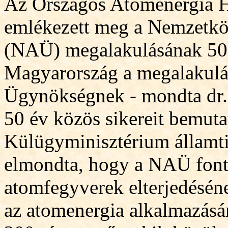
Az Országos Atomenergia H
emlékezett meg a Nemzetk
(NAÜ) megalaku
lásának 50
Magyarország a megalakulás 
Ügynökségnek - mondta dr.
50 év közös sikereit bemuta
Külügyminisztérium államti
elmond
t
a, hogy a NAÜ fonto
atomfegyverek elterjedésé
az atomenergia alkalmazásá