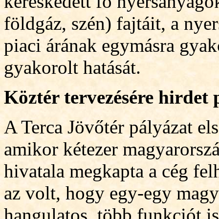
kereskedett fő nyersanyagok
földgáz, szén) fajtáit, a n
piaci árának egymásra gyakor
gyakorolt hatását.
Köztér tervezésére hirdet
A Terca Jövőtér pályázat el
amikor kétez
er magyarorszá
hivatala megkapta a cég fel
az volt, hogy egy-egy magy
hangulatos, több funkciót is