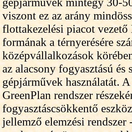
gépjárművek mintegy 30-50
viszont ez az arány mindöss
flottakezelési piacot vezet
formának a térnyerésére szám
középvállalkozások körében
az alacsony fogyasztású és 
gépjárművek használatát. A v
GreenPlan rendszer részek
é
fogyasztáscsökkentő eszközö
jellemző elemzési rendszer -