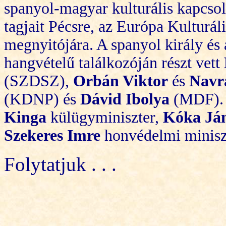
spanyol-magyar kulturális kapcsol
tagjait Pécsre, az Európa Kulturá
megnyitójára. A spanyol király és 
hangvételű találkozóján részt vett
(SZDSZ),
Orbán Viktor
és
Navra
(KDNP) és
Dávid Ibolya
(MDF). 
Kinga
külügyminiszter,
Kóka Já
Szekeres Imre
honvédelmi miniszt
Folytatjuk . . .