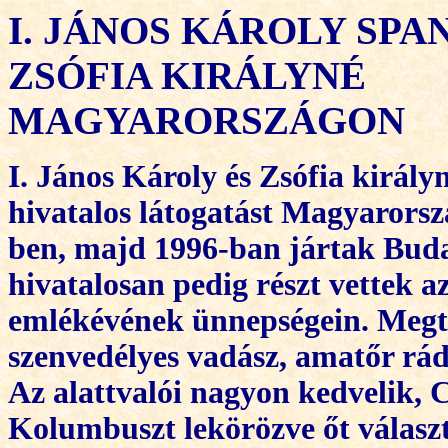
I. JÁNOS KÁROLY SPA
ZSÓFIA KIRÁLYNÉ
MAGYARORSZÁGON
I. János Károly és Zsófia királ
hivatalos látogatást Magyarorsz
ben, majd 1996-ban jártak Bud
hivatalosan pedig részt vettek 
emlékévének ünnepségein. Megt
szenvedélyes vadász, amatőr rádi
Az alattvalói nagyon kedvelik, C
Kolumbuszt lekörözve őt válasz