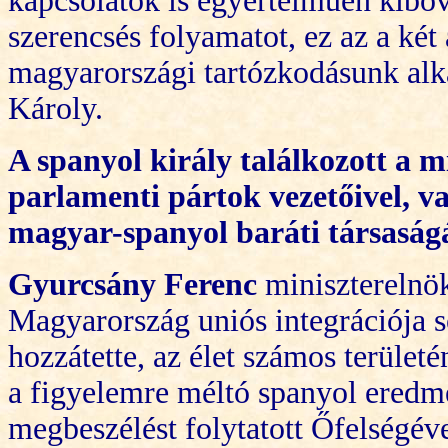
kapcsolatok is egyé
r
telműen kibővü
szerencsés folyamatot, ez az a két
magyarországi tartózkodásunk alk
Károly.
A spanyol király találkozott a m
parlamenti pártok vezetőivel, v
magyar-spanyol baráti társaságá
Gyurcsány Ferenc
miniszterelnö
Magyarország uniós integrációja s
hozzátette, az élet számos terület
a figyelemre méltó spanyol ered
megbeszélést folytatott Őfelségév