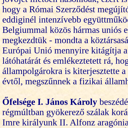
hogy a Római Szerződést megújító
eddiginél intenzívebb együttműköd
Belgiummal közös hármas uniós el
megkezdtük - mondta a köztársaság
Európai Unió mennyir
e
kitágítja a
látóhatárát és emlékeztetett rá, 
állampolgárokra is kiterjesztette 
évtől, megszűnnek a fizikai államh
Őfelsége
I. János Károly
beszéd
régmúltban gyökerező szálak koráb
Imre királyunk II. Alfonz aragónia