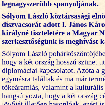
legnagyszerűbb spanyolján
ak.
Sólyom László köztársasági elnö
díszvacsorát adott I. János Károl
királyné tiszteletére a Magyar
szerkesztőségünk is meghívást k
Sólyom László pohárkö
szöntőjéb
hogy a két ország hosszú szünet ut
diplomáciai kapcsolatot. Azóta a ga
egymásra találtak és ma már termés
tőkeáramlás, valamint a kulturális
hangsúlyozta, hogy a két ország cé
jövőjét illetően hasonlóak, ezért i