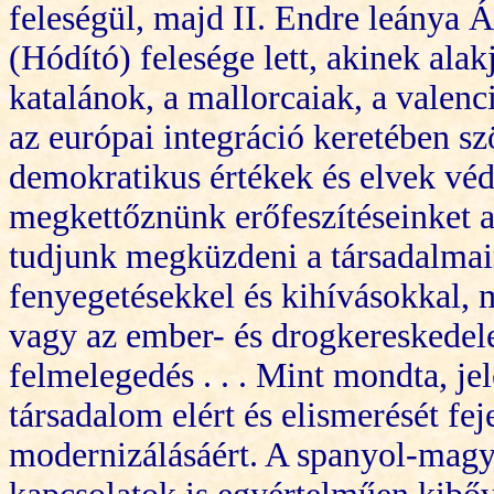
feleségül, majd II.
Endre leánya Ár
(Hódít
ó) felesége lett, akinek ala
katalánok, a mallorcaiak, a valen
az európai integráció keretében sz
demokratikus értékek és elvek vé
megkettőznünk erőfeszítéseinket 
tudjunk megküzdeni a társadalmai
fenyegetésekkel és kihívásokkal, m
vagy az ember- és drogkereskedel
felmelegedés . . . Mint mondta, je
társadalom elért és elismerését fej
modernizálásáért. A spanyol-magy