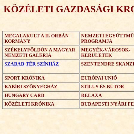
KÖZÉLETI GAZDASÁGI KR
MEGALAKULT A II. ORBÁN
NEMZETI EGYÜTTM
KORMÁNY
PROGRAMJA
SZÉKELYFÖLDÖN A MAGYAR
MEGYÉK-VÁROSOK-
NEMZETI GALÉRIA
KERÜLETEK
SZABAD TÉR SZÍNHÁZ
SZENTENDRE SKANZ
SPORT KRÓNIKA
EURÓPAI UNIÓ
KABÍRI SZŐNYEGHÁZ
STÍLUS ÉS BÚTOR
HUNGARY CARD
RELAXA
KÖZÉLETI KRÓNIKA
BUDAPESTI NYÁRI F