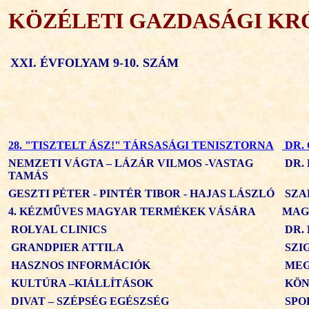
KÖZÉLETI GAZDASÁGI KR
XXI. ÉVFOLYAM 9-10. SZÁM
28. "TISZTELT ÁSZ!" TÁRSASÁGI TENISZTORNA
DR.
NEMZETI VÁGTA – LÁZÁR VILMOS -VASTAG
DR.
TAMÁS
GESZTI PÉTER - PINTÉR TIBOR - HAJAS LÁSZLÓ
SZA
4. KÉZMŰVES MAGYAR TERMÉKEK VÁSÁRA
MAG
ROLYAL CLINICS
DR. 
GRANDPIER ATTILA
SZI
HASZNOS INFORMÁCIÓK
MEG
KULTÚRA –KIÁLLÍTÁSOK
KÖN
DIVAT – SZÉPSÉG EGÉSZSÉG
SPO