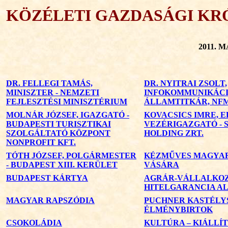
KÖZÉLETI GAZDASÁGI KR
2011. 
DR. FELLEGI TAMÁS,
DR. NYITRAI ZSOLT,
MINISZTER - NEMZETI
INFOKOMMUNIKÁCI
FEJLESZTÉSI MINISZTÉRIUM
ÁLLAMTITKÁR, NF
MOLNÁR JÓZSEF, IGAZGATÓ -
KOVACSICS IMRE, E
BUDAPESTI TURISZTIKAI
VEZÉRIGAZGATÓ - 
SZOLGÁLTATÓ KÖZPONT
HOLDING ZRT.
NONPROFIT KFT.
TÓTH JÓZSEF, POLGÁRMESTER
KÉZMŰVES MAGYA
- BUDAPEST XIII. KERÜLET
VÁSÁRA
BUDAPEST KÁRTYA
AGRÁR-VÁLLALKOZ
HITELGARANCIA A
MAGYAR RAPSZÓDIA
PUCHNER KASTÉLY
ÉLMÉNYBIRTOK
CSOKOLÁDIA
KULTÚRA – KIÁLLÍT