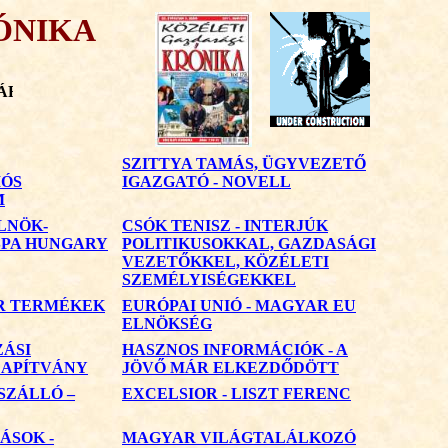
ÓNIKA
MÁRCIUS
SZITTYA TAMÁS, ÜGYVEZETŐ
ÓS
IGAZGATÓ - NOVELL
M
LNÖK-
CSÓK TENISZ - INTERJÚK
SPA HUNGARY
POLITIKUSOKKAL, GAZDASÁGI
VEZETŐKKEL, KÖZÉLETI
SZEMÉLYISÉGEKKEL
R TERMÉKEK
EURÓPAI UNIÓ - MAGYAR EU
ELNÖKSÉG
ÁSI
HASZNOS INFORMÁCIÓK - A
LAPÍTVÁNY
JÖVŐ MÁR ELKEZDŐDÖTT
SZÁLLÓ –
EXCELSIOR - LISZT FERENC
ÁSOK -
MAGYAR VILÁGTALÁLKOZÓ