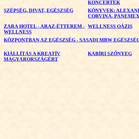
KONCERTEK
SZÉPSÉG, DIVAT, EGÉSZSÉG
KÖNYVEK: ALEXAN
CORVINA, PANEMEX
ZARA HOTEL - ARAZ-ÉTTEREM -
WELLNESS OÁZIS
WELLNESS
KÖZPONTBAN AZ EGÉSZSÉG - SASADI MBW EGÉSZS
KIÁLLÍTÁS A KREATÍV
KABÍRI SZŐNYEG
MAGYARORSZÁGÉRT