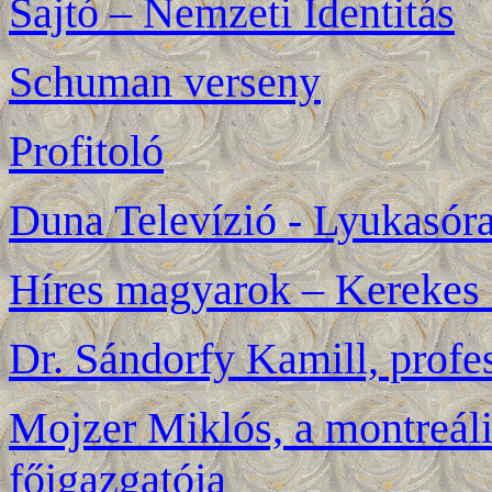
Sajtó – Nemzeti Identitás
Schuman verseny
Profitoló
Duna Televízió - Lyukasór
Híres magyarok – Kerekes
Dr. Sándorfy Kamill, profe
Mojzer Miklós, a montreá
főigazgatója